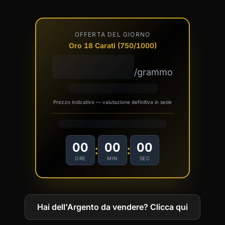
OFFERTA DEL GIORNO
Oro 18 Carati (750/1000)
€00,00
/grammo
con pagamento immediato
Prezzo indicativo — valutazione definitiva in sede
Offerta valida fino alla chiusura di oggi
00
00
00
:
:
ORE
MIN
SEC
Hai dell'Argento da vendere? Clicca qui