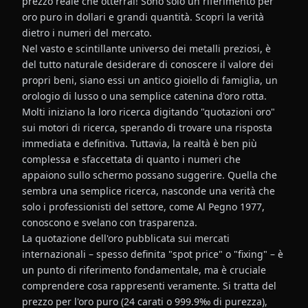
prezzo reale che otterrai! Sono solo un riferimento per
oro puro in dollari e grandi quantità. Scopri la verità
dietro i numeri del mercato.
Nel vasto e scintillante universo dei metalli preziosi, è
del tutto naturale desiderare di conoscere il valore dei
propri beni, siano essi un antico gioiello di famiglia, un
orologio di lusso o una semplice catenina d'oro rotta.
Molti iniziano la loro ricerca digitando "quotazioni oro"
sui motori di ricerca, sperando di trovare una risposta
immediata e definitiva. Tuttavia, la realtà è ben più
complessa e sfaccettata di quanto i numeri che
appaiono sullo schermo possano suggerire. Quella che
sembra una semplice ricerca, nasconde una verità che
solo i professionisti del settore, come Al Pegno 1977,
conoscono e svelano con trasparenza.
La quotazione dell'oro pubblicata sui mercati
internazionali – spesso definita "spot price" o "fixing" – è
un punto di riferimento fondamentale, ma è cruciale
comprendere cosa rappresenti veramente. Si tratta del
prezzo per l'oro puro (24 carati o 999.9‰ di purezza),