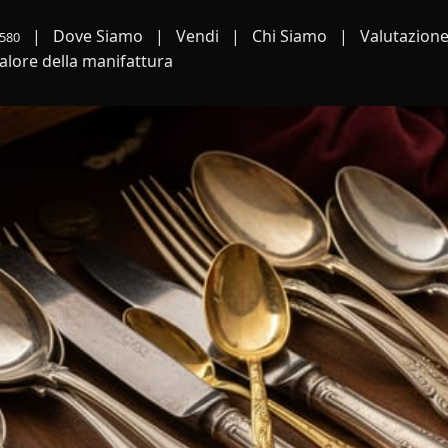
|
Dove Siamo
|
Vendi
|
Chi Siamo
|
Valutazion
580
valore della manifattura