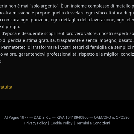
teria non è mai "solo argento". È un insieme complesso di metallo pr
nostra missione è proprio quella di svelare ogni sfaccettatura di qu
 con cura ogni punzone, ogni dettaglio della lavorazione, ogni ele
e il pregio.
d'epoca e desiderate scoprire il loro vero valore, i nostri esperti 
o di perizia e stima gratuita, trasparente e senza impegno, basato
ermetteteci di trasformare i vostri tesori di famiglia da semplici r
 valore, garantendovi professionalità, rispetto e le migliori condiz
e.
ratuita
Al Pegno 1977 — DAD S.R.L. — P.IVA 10418940960 — OAM/OPO n. OPO580
Privacy Policy
|
Cookie Policy
|
Termini e Condizioni