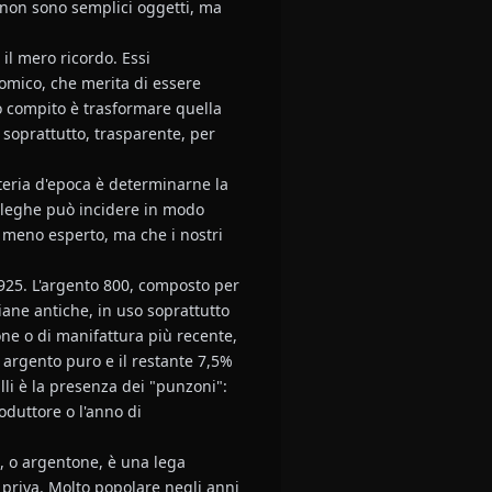
i non sono semplici oggetti, ma
il mero ricordo. Essi
omico, che merita di essere
ro compito è trasformare quella
 soprattutto, trasparente, per
nteria d'epoca è determinarne la
ie leghe può incidere in modo
io meno esperto, ma che i nostri
 925. L'argento 800, composto per
liane antiche, in uso soprattutto
ne o di manifattura più recente,
 argento puro e il restante 7,5%
lli è la presenza dei "punzoni":
oduttore o l'anno di
a, o argentone, è una lega
 priva. Molto popolare negli anni