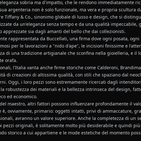
 l'eleganza sobria ma d'impatto, che le rendono immediatamente ric
ua argenteria non è solo funzionale, ma vera e propria scultura da
Tiffany & Co., sinonimo globale di lusso e design, che si distingu
terizzate da un'eleganza senza tempo e da una qualità impeccabile,
o apprezzate sia dagli amanti del bello che dai collezionisti.
nte rappresentata da Buccellati, una firma dove ogni posata, ogni 
osi per le lavorazioni a "nido d'ape", le incisioni finissime e l'atte
a di una tradizione artigianale che sconfina nella gioielleria, e il 
te orafa.
ionali, l'Italia vanta anche firme storiche come Calderoni, Brandim
à di creazioni di altissima qualità, con stili che spaziano dal neocla
i. Oggi, i loro pezzi sono estremamente ricercati dagli intenditori 
 la robustezza dei materiali e la bellezza intrinseca del design, fa
nseco ed economico.
a del maestro, altri fattori possono influenzare profondamente il va
 è, ovviamente, primario: oggetti intatti, privi di ammaccature, gra
ionali, avranno un valore superiore. Anche la completezza di un se
uoi pezzi originali, è solitamente molto più desiderabile e quindi più
eriodo storico a cui appartiene e le mode estetiche del momento pos