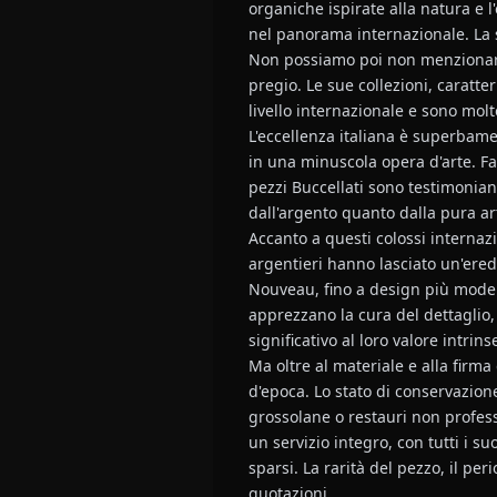
organiche ispirate alla natura e
nel panorama internazionale. La s
Non possiamo poi non menzionare 
pregio. Le sue collezioni, carat
livello internazionale e sono molt
L'eccellenza italiana è superbame
in una minuscola opera d'arte. Fam
pezzi Buccellati sono testimonianz
dall'argento quanto dalla pura ar
Accanto a questi colossi internaz
argentieri hanno lasciato un'eredit
Nouveau, fino a design più modern
apprezzano la cura del dettaglio,
significativo al loro valore intri
Ma oltre al materiale e alla firm
d'epoca. Lo stato di conservazione
grossolane o restauri non profess
un servizio integro, con tutti i s
sparsi. La rarità del pezzo, il p
quotazioni.