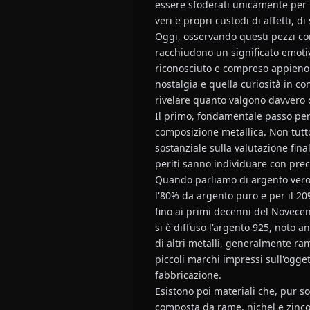
essere sfoderati unicamente per i
veri e propri custodi di affetti, di
Oggi, osservando questi pezzi con 
racchiudono un significato emoti
riconosciuto e compreso appieno. 
nostalgia e quella curiosità in c
rivelare quanto valgono davvero q
Il primo, fondamentale passo per 
composizione metallica. Non tutto 
sostanziale sulla valutazione fina
periti sanno individuare con prec
Quando parliamo di argento vero, 
l'80% da argento puro e per il 20%
fino ai primi decenni del Novecen
si è diffuso l'argento 925, noto 
di altri metalli, generalmente ra
piccoli marchi impressi sull'ogget
fabbricazione.
Esistono poi materiali che, pur s
composta da rame, nichel e zinco