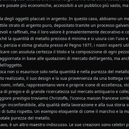
zare posate più economiche, accessibili a un pubblico più vasto, ma 
a degli oggetti placcati in argento. In questo caso, abbiamo un me
sottile strato di argento puro, depositato tramite un processo galva
li e raffinati, ma il loro valore è prevalentemente decorativo e col
iché la quantità di metallo prezioso è minima e si usura con l'uso e
, perizia e stima gratuita presso Al Pegno 1977, i nostri esperti util
icare con assoluta certezza il titolo e la composizione di ogni pezz
aggiornata in base alle quotazioni di mercato dell'argento, ma anc
dell'oggetto.
poca non si esaurisce solo nella quantità e nella purezza del metall
tato realizzato, il suo design e la sua provenienza da una bottega 
 nomi, infatti, rappresentano vere e proprie icone di eccellenza, sto
 di pregio e di grande ricercatezza sul mercato antiquario e collez
iore prestigio troviamo Christofle, l'iconica maison francese simb
esign inconfondibile, alla qualità della lavorazione e alla sua stori
ni di tutto rispetto. Un esempio eloquente di come il marchio e la 
otale purezza del metallo.
vo, è un altro maestro indiscusso. Le sue creazioni sono celebri pe