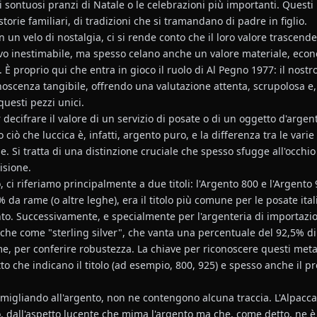
 sontuosi pranzi di Natale o le celebrazioni più importanti. Quest
 storie familiari, di tradizioni che si tramandano di padre in figlio.
un velo di nostalgia, ci si rende conto che il loro valore trascende 
vo inestimabile, ma spesso celano anche un valore materiale, econ
È proprio qui che entra in gioco il ruolo di Al Pegno 1977: il nost
onoscenza tangibile, offrendo una valutazione attenta, scrupolosa e,
uesti pezzi unici.
decifrare il valore di un servizio di posate o di un oggetto d'arge
ciò che luccica è, infatti, argento puro, e la differenza tra le var
le. Si tratta di una distinzione cruciale che spesso sfugge all'occh
isione.
ci riferiamo principalmente a due titoli: l'Argento 800 e l'Argento
 da rame (o altre leghe), era il titolo più comune per le posate ita
to. Successivamente, e specialmente per l'argenteria di importazio
anche come "sterling silver", che vanta una percentuale del 92,5% di
me, per conferire robustezza. La chiave per riconoscere questi meta
to che indicano il titolo (ad esempio, 800, 925) e spesso anche il pr
omigliando all'argento, non ne contengono alcuna traccia. L'Alpacc
, dall'aspetto lucente che mima l'argento ma che, come detto, ne è