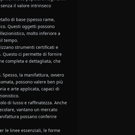
senza il valore intrinseco
tallo di base (spesso rame,
nico. Questi oggetti possono
lezionistico, molto inferiore a
 il tempo.
izzano strumenti certificati e
o. Questo ci permette di fornire
he completa e dettagliata, che
o. Spesso, la manifattura, ovvero
rinomata, possono valere ben più
ria e arte applicata, capaci di
ionistico.
olo di lusso e raffinatezza. Anche
a secolare, vantano un mercato
manifattura possano conferire
r le linee essenziali, le forme