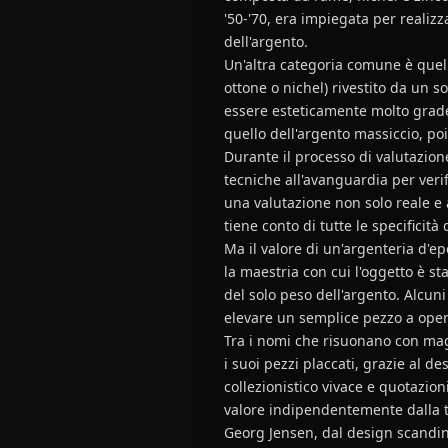
'50-'70, era impiegata per realiz
dell'argento.
Un'altra categoria comune è quell
ottone o nichel) rivestito da un 
essere esteticamente molto gradevo
quello dell'argento massiccio, po
Durante il processo di valutazione
tecniche all'avanguardia per verif
una valutazione non solo reale e 
tiene conto di tutte le specificità 
Ma il valore di un'argenteria d'e
la maestria con cui l'oggetto è s
del solo peso dell'argento. Alcuni
elevare un semplice pezzo a opera
Tra i nomi che risuonano con magg
i suoi pezzi placcati, grazie al d
collezionistico vivace e quotazio
valore indipendentemente dalla t
Georg Jensen, dal design scandina