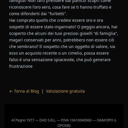
famiglia? Non farti prendere dal panico! Scopri come
riconoscere l'oro vero, cosa fare se ti hanno truffato e
come difenderti dai "furbetti".
Hai comprato quello che credevi essere oro e ora
sospetti di essere stato ingannato? O peggio ancora, hai
scoperto che alcuni dei tuoi preziosi gioielli “di famiglia”,
magari conservati per anni, potrebbero non essere ciò
che sembrano? Il sospetto che un oggetto di valore, sia
esso un acquisto recente o un cimelio, possa essere
falso è una sensazione spiacevole, che può generare
frustrazione
← Torna al Blog
|
Valutazione gratuita
Al Pegno 1977 — DAD S.R.L. — P.IVA 10418940960 — OAM/OPO n.
OPO580