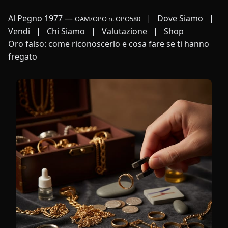
Al Pegno 1977
—
|
Dove Siamo
|
OAM/OPO n. OPO580
Vendi
|
Chi Siamo
|
Valutazione
|
Shop
Oro falso: come riconoscerlo e cosa fare se ti hanno
fregato