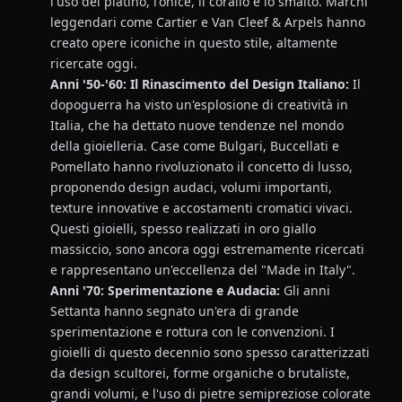
l'uso del platino, l'onice, il corallo e lo smalto. Marchi
leggendari come Cartier e Van Cleef & Arpels hanno
creato opere iconiche in questo stile, altamente
ricercate oggi.
Anni '50-'60: Il Rinascimento del Design Italiano:
Il
dopoguerra ha visto un'esplosione di creatività in
Italia, che ha dettato nuove tendenze nel mondo
della gioielleria. Case come Bulgari, Buccellati e
Pomellato hanno rivoluzionato il concetto di lusso,
proponendo design audaci, volumi importanti,
texture innovative e accostamenti cromatici vivaci.
Questi gioielli, spesso realizzati in oro giallo
massiccio, sono ancora oggi estremamente ricercati
e rappresentano un'eccellenza del "Made in Italy".
Anni '70: Sperimentazione e Audacia:
Gli anni
Settanta hanno segnato un'era di grande
sperimentazione e rottura con le convenzioni. I
gioielli di questo decennio sono spesso caratterizzati
da design scultorei, forme organiche o brutaliste,
grandi volumi, e l'uso di pietre semipreziose colorate