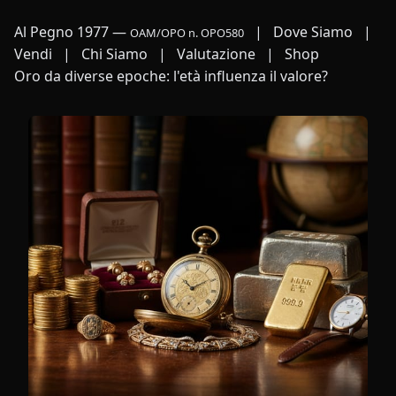
Al Pegno 1977
—
|
Dove Siamo
|
OAM/OPO n. OPO580
Vendi
|
Chi Siamo
|
Valutazione
|
Shop
Oro da diverse epoche: l'età influenza il valore?